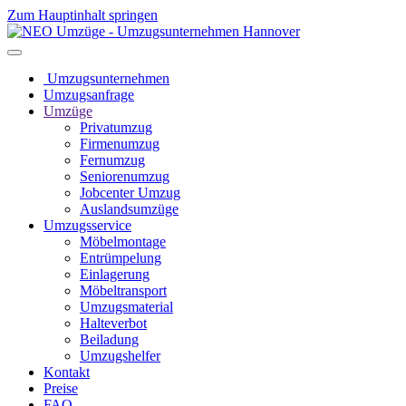
Zum Hauptinhalt springen
Umzugsunternehmen
Umzugsanfrage
Umzüge
Privatumzug
Firmenumzug
Fernumzug
Seniorenumzug
Jobcenter Umzug
Auslandsumzüge
Umzugsservice
Möbelmontage
Entrümpelung
Einlagerung
Möbeltransport
Umzugsmaterial
Halteverbot
Beiladung
Umzugshelfer
Kontakt
Preise
FAQ