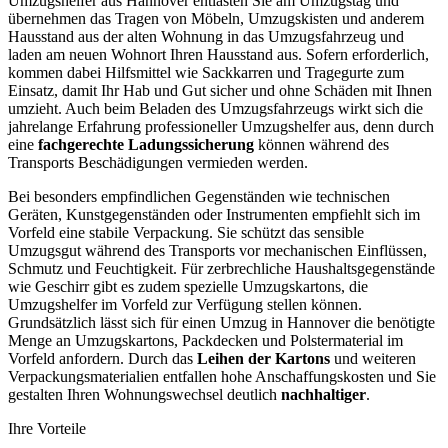
Umzugshelfer aus Hannover entlasten Sie am Umzugstag und
übernehmen das Tragen von Möbeln, Umzugskisten und anderem
Hausstand aus der alten Wohnung in das Umzugsfahrzeug und
laden am neuen Wohnort Ihren Hausstand aus. Sofern erforderlich,
kommen dabei Hilfsmittel wie Sackkarren und Tragegurte zum
Einsatz, damit Ihr Hab und Gut sicher und ohne Schäden mit Ihnen
umzieht. Auch beim Beladen des Umzugsfahrzeugs wirkt sich die
jahrelange Erfahrung professioneller Umzugshelfer aus, denn durch
eine
fachgerechte Ladungssicherung
können während des
Transports Beschädigungen vermieden werden.
Bei besonders empfindlichen Gegenständen wie technischen
Geräten, Kunstgegenständen oder Instrumenten empfiehlt sich im
Vorfeld eine stabile Verpackung. Sie schützt das sensible
Umzugsgut während des Transports vor mechanischen Einflüssen,
Schmutz und Feuchtigkeit. Für zerbrechliche Haushaltsgegenstände
wie Geschirr gibt es zudem spezielle Umzugskartons, die
Umzugshelfer im Vorfeld zur Verfügung stellen können.
Grundsätzlich lässt sich für einen Umzug in Hannover die benötigte
Menge an Umzugskartons, Packdecken und Polstermaterial im
Vorfeld anfordern. Durch das
Leihen der Kartons
und weiteren
Verpackungsmaterialien entfallen hohe Anschaffungskosten und Sie
gestalten Ihren Wohnungswechsel deutlich
nachhaltiger
.
Ihre Vorteile