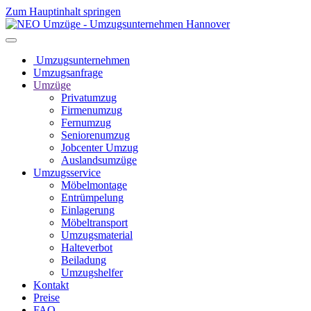
Zum Hauptinhalt springen
Umzugsunternehmen
Umzugsanfrage
Umzüge
Privatumzug
Firmenumzug
Fernumzug
Seniorenumzug
Jobcenter Umzug
Auslandsumzüge
Umzugsservice
Möbelmontage
Entrümpelung
Einlagerung
Möbeltransport
Umzugsmaterial
Halteverbot
Beiladung
Umzugshelfer
Kontakt
Preise
FAQ