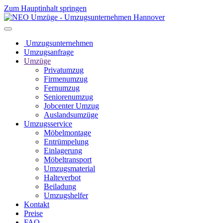
Zum Hauptinhalt springen
Umzugsunternehmen
Umzugsanfrage
Umzüge
Privatumzug
Firmenumzug
Fernumzug
Seniorenumzug
Jobcenter Umzug
Auslandsumzüge
Umzugsservice
Möbelmontage
Entrümpelung
Einlagerung
Möbeltransport
Umzugsmaterial
Halteverbot
Beiladung
Umzugshelfer
Kontakt
Preise
FAQ